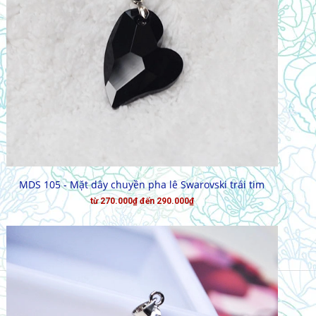
CHỌN HÀNG
MDS 105 - Mặt dây chuyền pha lê Swarovski trái tim
từ 270.000₫ đến 290.000₫