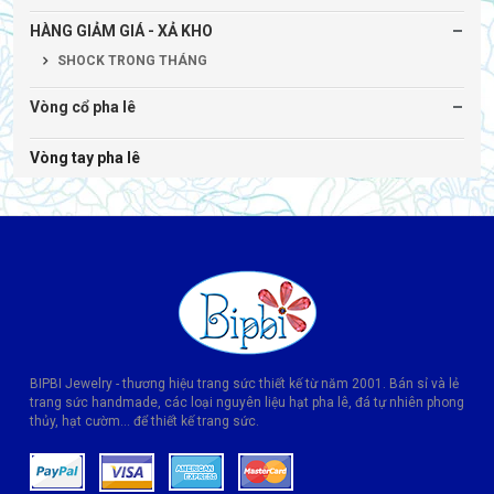
HÀNG GIẢM GIÁ - XẢ KHO
SHOCK TRONG THÁNG
Vòng cổ pha lê
Vòng tay pha lê
BIPBI Jewelry - thương hiệu trang sức thiết kế từ năm 2001. Bán sỉ và lẻ
trang sức handmade, các loại nguyên liệu hạt pha lê, đá tự nhiên phong
thủy, hạt cườm... để thiết kế trang sức.