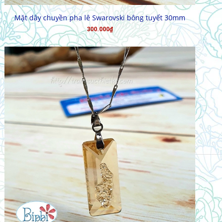
MUA HÀNG
Mặt dây chuyền pha lê Swarovski bông tuyết 30mm
300.000₫