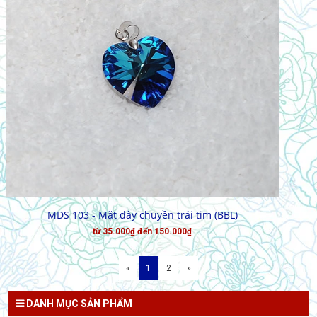
CHỌN HÀNG
MDS 103 - Mặt dây chuyền trái tim (BBL)
từ 35.000₫ đến 150.000₫
«
1
2
»
DANH MỤC SẢN PHẨM