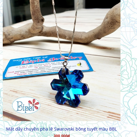
MUA HÀNG
Mặt dây chuyền pha lê Swarovski bông tuyết màu BBL
300.000₫