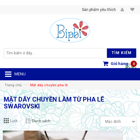
Sản phẩm yêu thích
TÌM KIẾM
Giỏ hàng
0
MENU
—›
Trang chủ
Mặt dây chuyền pha lê
MẶT DÂY CHUYỀN LÀM TỪ PHA LÊ
SWAROVSKI
Lưới
Danh sách