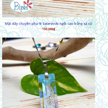
MUA HÀNG
Mặt dây chuyền pha lê Swarovski ngôi sao trắng xà cừ
150.000₫