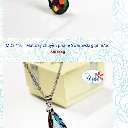
HẾT HÀNG
MDS 110 - Mặt dây chuyền pha lê Swarovski giọt nước
235.000₫