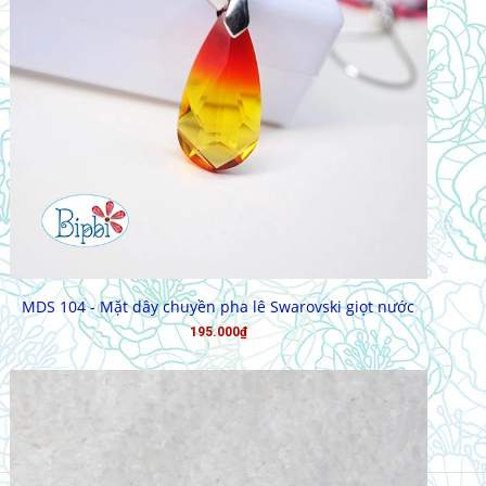
HẾT HÀNG
MDS 104 - Mặt dây chuyền pha lê Swarovski giọt nước
195.000₫