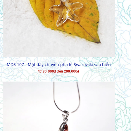
CHỌN HÀNG
MDS 107 - Mặt dây chuyền pha lê Swarovski sao biển
từ 80.000₫ đến 200.000₫