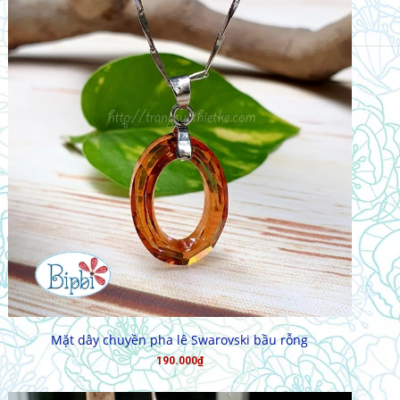
CHỌN HÀNG
Mặt dây chuyền pha lê Swarovski bầu rỗng
190.000₫