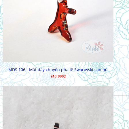
MUA HÀNG
MDS 106 - Mặt dây chuyền pha lê Swarovski san hô
240.000₫