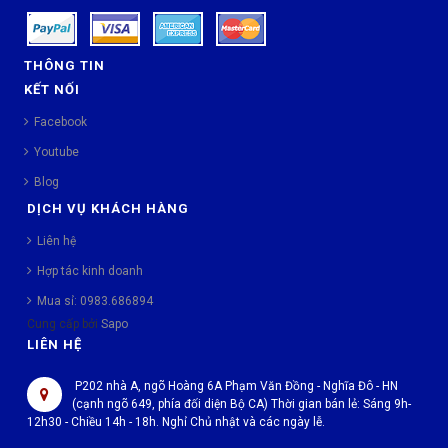
THÔNG TIN
KẾT NỐI
Facebook
Youtube
Blog
DỊCH VỤ KHÁCH HÀNG
Liên hệ
Hợp tác kinh doanh
Mua sỉ: 0983.686894
Cung cấp bởi
Sapo
LIÊN HỆ
P202 nhà A, ngõ Hoàng 6A Phạm Văn Đồng - Nghĩa Đô - HN
(cạnh ngõ 649, phía đối diện Bộ CA) Thời gian bán lẻ: Sáng 9h-
12h30 - Chiều 14h - 18h. Nghỉ Chủ nhật và các ngày lễ.