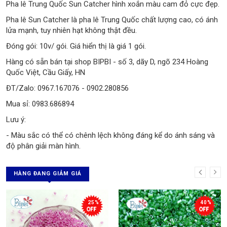
Pha lê Trung Quốc Sun Catcher hình xoắn màu cam đỏ cực đẹp.
Pha lê Sun Catcher là pha lê Trung Quốc chất lượng cao, có ánh
lửa mạnh, tuy nhiên hạt không thật đều.
Đóng gói: 10v/ gói. Giá hiển thị là giá 1 gói.
Hàng có sẵn bán tại shop BIPBI - số 3, dãy D, ngõ 234 Hoàng
Quốc Việt, Cầu Giấy, HN
ĐT/Zalo: 0967.167076 - 0902.280856
Mua sỉ: 0983.686894
Lưu ý:
- Màu sắc có thể có chênh lệch không đáng kể do ánh sáng và
độ phân giải màn hình.
HÀNG ĐANG GIẢM GIÁ
25%
40%