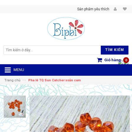
Sản phẩm yêu thích
TÌM KIẾM
Giỏ hàng
0
MENU
—›
Trang chủ
Pha lê TQ Sun Catcher xoắn cam