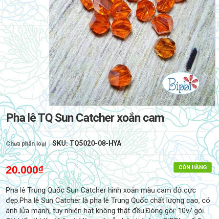
Pha lê TQ Sun Catcher xoắn cam
|
SKU:
TQ5020-08-HYA
Chưa phân loại
20.000₫
CÒN HÀNG
Pha lê Trung Quốc Sun Catcher hình xoắn màu cam đỏ cực
đẹp.Pha lê Sun Catcher là pha lê Trung Quốc chất lượng cao, có
ánh lửa mạnh, tuy nhiên hạt không thật đều.Đóng gói: 10v/ gói.