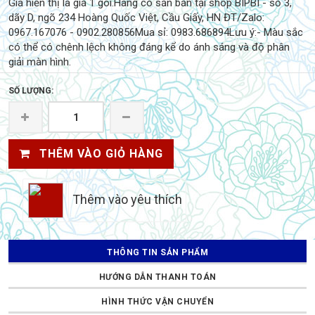
Giá hiển thị là giá 1 gói.Hàng có sẵn bán tại shop BIPBI - số 3,
dãy D, ngõ 234 Hoàng Quốc Việt, Cầu Giấy, HN ĐT/Zalo:
0967.167076 - 0902.280856Mua sỉ: 0983.686894Lưu ý:- Màu sắc
có thể có chênh lệch không đáng kể do ánh sáng và độ phân
giải màn hình.
SỐ LƯỢNG:
THÊM VÀO GIỎ HÀNG
Thêm vào yêu thích
THÔNG TIN SẢN PHẨM
HƯỚNG DẪN THANH TOÁN
HÌNH THỨC VẬN CHUYỂN