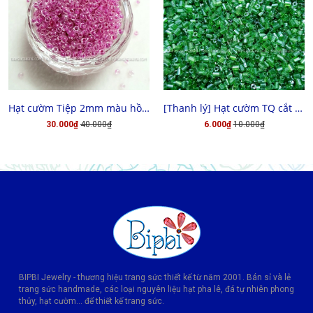
MUA HÀNG
CHỌN HÀNG
Hạt cườm Tiệp 2mm màu hồng đậm xà cừ
[Thanh lý] Hạt cườm TQ cắt 3x3
30.000₫
40.000₫
6.000₫
10.000₫
BIPBI Jewelry - thương hiệu trang sức thiết kế từ năm 2001. Bán sỉ và lẻ
trang sức handmade, các loại nguyên liệu hạt pha lê, đá tự nhiên phong
thủy, hạt cườm... để thiết kế trang sức.