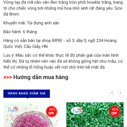
Vòng tay đá mã não vân đen trắng tròn phối howlite trắng, trang
trí cho chiếc vòng bởi những mũ hoa nhỏ xinh rất đáng yêu. Size
đá 8mm.
Khuyến mãi: Túi đựng xinh xắn
Bảo hành: 6 tháng
Hàng có sẵn bán tại shop BIPBI - số 3, dãy D, ngõ 234 Hoàng
Quốc Việt, Cầu Giấy, HN
Lưu ý: Màu sắc có thể khác thực tế độ phân giải của màn hình
hiển thị. Đá tự nhiên nên vân đá sẽ không giống hệt như mẫu, có
thể có những lỗ hổng hoặc vết nứt nhỏ trên bề mặt đá.
>>>
Hướng dẫn mua hàng
HÀNG ĐANG GIẢM GIÁ
25%
40%