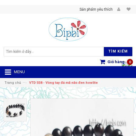
Sản phẩm yêu thích
TÌM KIẾM
Giỏ hàng
0
MENU
—›
Trang chủ
VTD 558 - Vòng tay đá mã não đen howlite