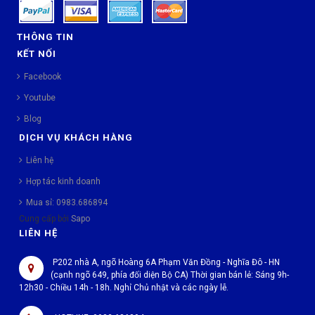
THÔNG TIN
KẾT NỐI
Facebook
Youtube
Blog
DỊCH VỤ KHÁCH HÀNG
Liên hệ
Hợp tác kinh doanh
Mua sỉ: 0983.686894
Cung cấp bởi
Sapo
LIÊN HỆ
P202 nhà A, ngõ Hoàng 6A Phạm Văn Đồng - Nghĩa Đô - HN
(cạnh ngõ 649, phía đối diện Bộ CA) Thời gian bán lẻ: Sáng 9h-
12h30 - Chiều 14h - 18h. Nghỉ Chủ nhật và các ngày lễ.