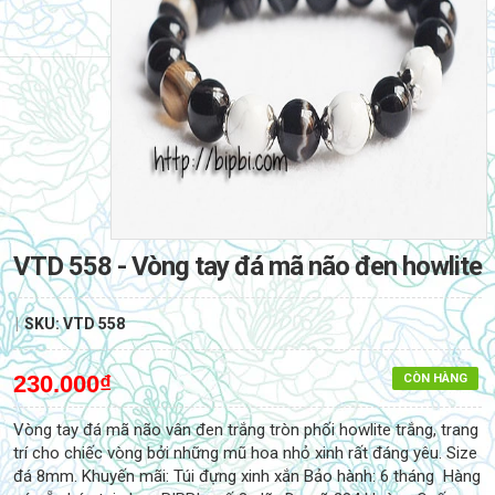
VTD 558 - Vòng tay đá mã não đen howlite
|
SKU:
VTD 558
230.000₫
CÒN HÀNG
Vòng tay đá mã não vân đen trắng tròn phối howlite trắng, trang
trí cho chiếc vòng bởi những mũ hoa nhỏ xinh rất đáng yêu. Size
đá 8mm. Khuyến mãi: Túi đựng xinh xắn Bảo hành: 6 tháng Hàng