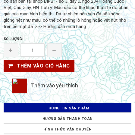
có sẵn bán tại shop BIPBI - số 3, dãy D, ngõ 234 Hoàng Quốc
Việt, Cầu Giấy, HN Lưu ý: Màu sắc có thể khác thực tế độ phân
giải của màn hình hiển thị. Đá tự nhiên nên vân đá sẽ không
giống hệt như mẫu, có thể có những lỗ hổng hoặc vết nứt nhỏ
trên bề mặt đá. >>> Hướng dẫn mua hàng
SỐ LƯỢNG:
THÊM VÀO GIỎ HÀNG
Thêm vào yêu thích
THÔNG TIN SẢN PHẨM
HƯỚNG DẪN THANH TOÁN
HÌNH THỨC VẬN CHUYỂN