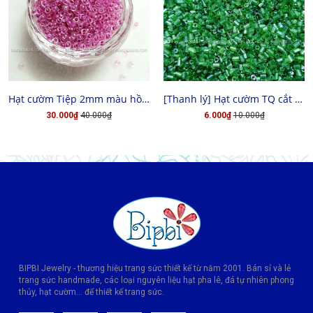
MUA HÀNG
CHỌN HÀNG
Hạt cườm Tiệp 2mm màu hồng đậm xà cừ
[Thanh lý] Hạt cườm TQ cắt 3x3
30.000₫
40.000₫
6.000₫
10.000₫
BIPBI Jewelry - thương hiệu trang sức thiết kế từ năm 2001. Bán sỉ và lẻ
trang sức handmade, các loại nguyên liệu hạt pha lê, đá tự nhiên phong
thủy, hạt cườm... để thiết kế trang sức.