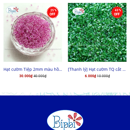
25%
40%
MUA HÀNG
CHỌN HÀNG
Hạt cườm Tiệp 2mm màu hồng đậm xà cừ
[Thanh lý] Hạt cườm TQ cắt 3x3
30.000₫
40.000₫
6.000₫
10.000₫