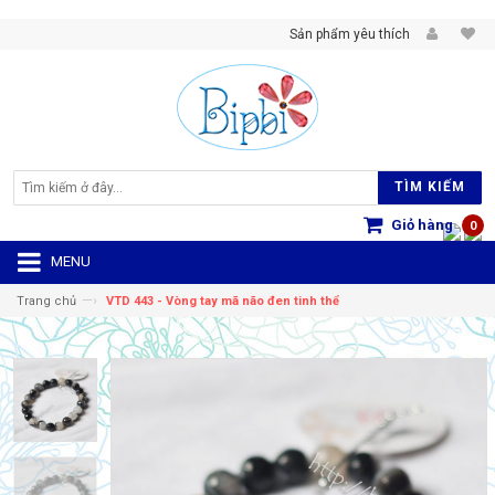
Sản phẩm yêu thích
TÌM KIẾM
Giỏ hàng
0
MENU
—›
Trang chủ
VTD 443 - Vòng tay mã não đen tinh thể