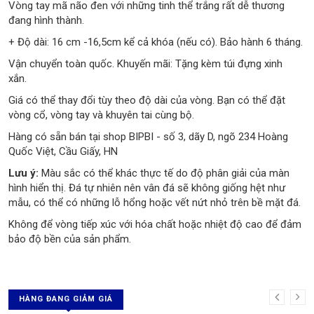
Vòng tay mã não đen với những tinh thể trắng rất dễ thương
đang hình thành.
+ Độ dài: 16 cm -16,5cm kể cả khóa (nếu có). Bảo hành 6 tháng.
Vận chuyển toàn quốc. Khuyến mãi: Tặng kèm túi đựng xinh
xắn.
Giá có thể thay đổi tùy theo độ dài của vòng. Bạn có thể đặt
vòng cổ, vòng tay và khuyên tai cùng bộ.
Hàng có sẵn bán tại shop BIPBI - số 3, dãy D, ngõ 234 Hoàng
Quốc Việt, Cầu Giấy, HN
Lưu ý:
Màu sắc có thể khác thực tế do độ phân giải của màn
hình hiển thị. Đá tự nhiên nên vân đá sẽ không giống hệt như
mẫu, có thể có những lỗ hổng hoặc vết nứt nhỏ trên bề mặt đá.
Không để vòng tiếp xúc với hóa chất hoặc nhiệt độ cao để đảm
bảo độ bền của sản phẩm.
HÀNG ĐANG GIẢM GIÁ