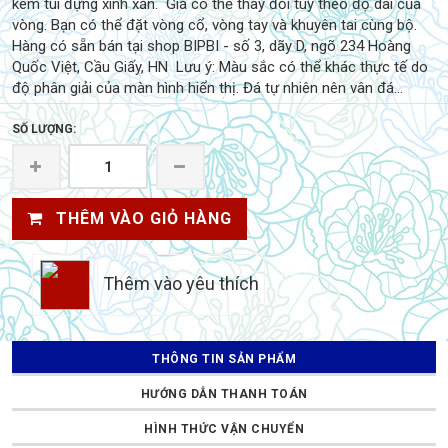
kèm túi đựng xinh xắn. Giá có thể thay đổi tùy theo độ dài của
vòng. Bạn có thể đặt vòng cổ, vòng tay và khuyên tai cùng bộ.
Hàng có sẵn bán tại shop BIPBI - số 3, dãy D, ngõ 234 Hoàng
Quốc Việt, Cầu Giấy, HN Lưu ý: Màu sắc có thể khác thực tế do
độ phân giải của màn hình hiển thị. Đá tự nhiên nên vân đá...
SỐ LƯỢNG:
THÊM VÀO GIỎ HÀNG
Thêm vào yêu thích
THÔNG TIN SẢN PHẨM
HƯỚNG DẪN THANH TOÁN
HÌNH THỨC VẬN CHUYỂN