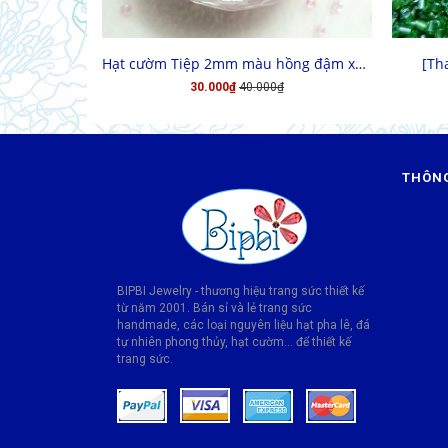
MUA HÀNG
Hạt cườm Tiệp 2mm màu hồng đậm xà cừ
[Th
30.000₫
40.000₫
THÔNG
BIPBI Jewelry - thương hiệu trang sức thiết kế
từ năm 2001. Bán sỉ và lẻ trang sức
handmade, các loại nguyên liệu hạt pha lê, đá
tự nhiên phong thủy, hạt cườm... để thiết kế
trang sức.