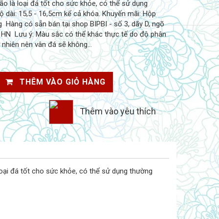
ão là loại đá tốt cho sức khỏe, có thể sử dụng
 dài: 15,5 - 16,5cm kể cả khóa. Khuyến mãi: Hộp
 Hàng có sẵn bán tại shop BIPBI - số 3, dãy D, ngõ
 HN Lưu ý: Màu sắc có thể khác thực tế do độ phân
ự nhiên nên vân đá sẽ không...
THÊM VÀO GIỎ HÀNG
Thêm vào yêu thích
oại đá tốt cho sức khỏe, có thể sử dụng thường