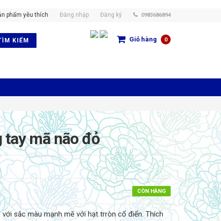
ản phẩm yêu thích
Đăng nhập
Đăng ký
0983686894
Giỏ hàng
0
TÌM KIẾM
 tay mã não đỏ
CÒN HÀNG
với sắc màu mạnh mẽ với hạt trròn cổ điển. Thích