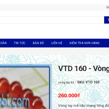
S
 DẪN
TIN TỨC
BẢN ĐỒ
LIÊN HỆ
KIỂM TRA ĐƠN HÀNG
VTD 160 - Vòng
|
SKU:
VTD 160
vòng tay đá
260.000₫
Vòng tay mã não mang tông đỏ 