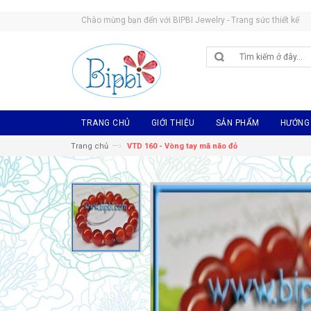
Chào mừng bạn đến với BIPBI Jewelry - Trang sức thiết kế
TRANG CHỦ
GIỚI THIỆU
SẢN PHẨM
HƯỚNG
—›
Trang chủ
VTD 160 - Vòng tay mã não đỏ