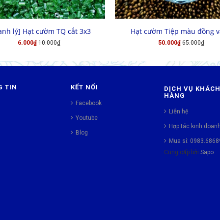
MUA HÀNG
CHỌN HÀNG
Hạt cườm Tiệp màu đồng 
anh lý] Hạt cườm TQ cắt 3x3
50.000₫
65.000₫
6.000₫
10.000₫
 TIN
KẾT NỐI
DỊCH VỤ KHÁC
HÀNG
Facebook
Liên hệ
Youtube
Hợp tác kinh doan
Blog
Mua sỉ: 0983.6868
Cung cấp bởi
Sapo