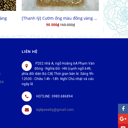
MUA HÀNG
vàng
[Thanh lý] Cườm ống màu đồng vàng 450g
[Thanh lý
90.000₫
165.000₫
H
LIÊN HỆ
P202 nhà A, ngõ Hoàng 6A Phạm Văn
Đồng - Nghĩa Đô - HN (cạnh ngõ 649,
h
phía đối diện Bộ CA) Thời gian bán lẻ: Sáng 9h-
12h30 - Chiều 14h - 18h. Nghỉ Chủ nhật và các
94
ngày lễ.
HOTLINE: 0983.686894
bipbjewelry@gmail.com