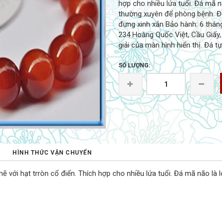
hợp cho nhiều lứa tuổi. Đá mã n
thường xuyên để phòng bệnh. Độ
đựng xinh xắn Bảo hành: 6 tháng
234 Hoàng Quốc Việt, Cầu Giấy,
giải của màn hình hiển thị. Đá t
SỐ LƯỢNG:
N
HÌNH THỨC VẬN CHUYỂN
ới hạt trròn cổ điển. Thích hợp cho nhiều lứa tuổi. Đá mã não là l