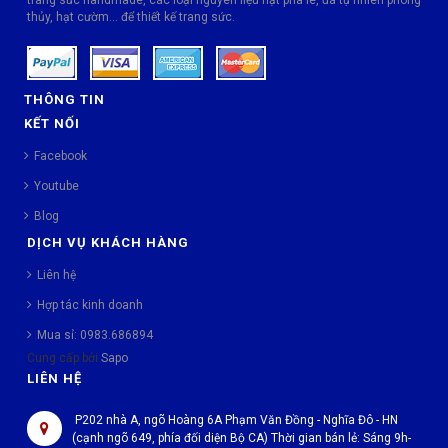
thủy, hạt cườm... để thiết kế trang sức.
THÔNG TIN
KẾT NỐI
Facebook
Youtube
Blog
DỊCH VỤ KHÁCH HÀNG
Liên hệ
Hợp tác kinh doanh
Mua sỉ: 0983.686894
Cung cấp bởi
Sapo
LIÊN HỆ
P202 nhà A, ngõ Hoàng 6A Phạm Văn Đồng - Nghĩa Đô - HN
(cạnh ngõ 649, phía đối diện Bộ CA) Thời gian bán lẻ: Sáng 9h-