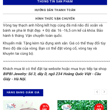
THÔNG TIN SẢN PHẨM
HƯỚNG DẪN THANH TOÁN
HÌNH THỨC VẬN CHUYỂN
Vòng tay thạch anh hồng kết hợp cùng đá mã não đỏ xoắn và
bánh xe pha lê thật đẹp. + Độ dài: 16 -16,5 cm kể cả khóa. Bảo
hành 6 tháng. Vận chuyển toàn quốc.
Khuyến mãi: Tặng kèm túi đựng xinh xắn. Giá có thể thay đổi tùy
theo độ dài của vòng. Bạn có thể đặt vòng cổ, vòng tay và
khuyên tai cùng bộ.
~~~~~~~~~~~~~~~~~~~~~~~~~~~~~~~~~~~~~~~~~~~
Khách mua lẻ có thể đặt tại website hoặc mua trực tiếp tại shop
BIPBI Jewelry: Số 3, dãy D, ngõ 234 Hoàng Quốc Việt - Cầu
Giấy - Hà Nội.
HÀNG ĐANG GIẢM GIÁ
25%
40%