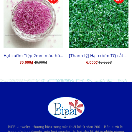
MUA HÀNG
CHỌN HÀNG
Hạt cườm Tiệp 2mm màu hồng đậm xà cừ
[Thanh lý] Hạt cườm TQ cắt 3x3
30.000₫
40.000₫
6.000₫
10.000₫
BIPBI Jewelry - thương hiệu trang sức thiết kế từ năm 2001. Bán sỉ và lẻ
trang sức handmade, các loại nguyên liệu hạt pha lê, đá tự nhiên phong