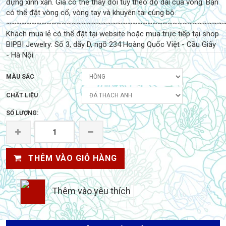
đựng xinh xắn. Giá có thể thay đổi tùy theo độ dài của vòng. Bạn
có thể đặt vòng cổ, vòng tay và khuyên tai cùng bộ.
~~~~~~~~~~~~~~~~~~~~~~~~~~~~~~~~~~~~~~~~~~~
Khách mua lẻ có thể đặt tại website hoặc mua trực tiếp tại shop
BIPBI Jewelry: Số 3, dãy D, ngõ 234 Hoàng Quốc Việt - Cầu Giấy
- Hà Nội.
MÀU SẮC
CHẤT LIỆU
SỐ LƯỢNG:
THÊM VÀO GIỎ HÀNG
Thêm vào yêu thích