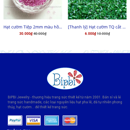
MUA HÀNG
CHỌN HÀNG
Hạt cườm Tiệp 2mm màu hồng đậm xà cừ
[Thanh lý] Hạt cườm TQ cắt 3x3
30.000₫
40.000₫
6.000₫
10.000₫
BIPBI Jewelry - thương hiệu trang sức thiết kế từ năm 2001. Bán sỉ và lẻ
trang sức handmade, các loại nguyên liệu hạt pha lê, đá tự nhiên phong
thủy, hạt cườm... để thiết kế trang sức.