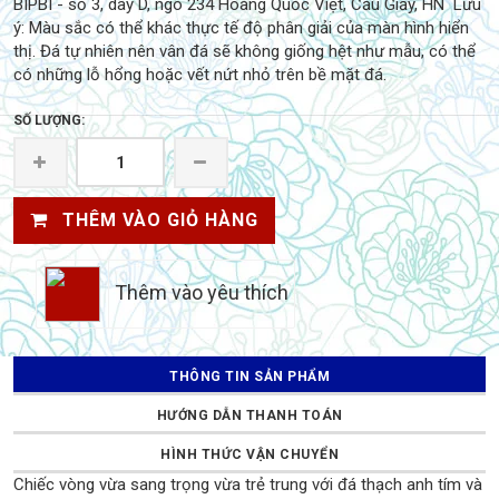
BIPBI - số 3, dãy D, ngõ 234 Hoàng Quốc Việt, Cầu Giấy, HN Lưu
ý: Màu sắc có thể khác thực tế độ phân giải của màn hình hiển
thị. Đá tự nhiên nên vân đá sẽ không giống hệt như mẫu, có thể
có những lỗ hổng hoặc vết nứt nhỏ trên bề mặt đá.
SỐ LƯỢNG:
THÊM VÀO GIỎ HÀNG
Thêm vào yêu thích
THÔNG TIN SẢN PHẨM
HƯỚNG DẪN THANH TOÁN
HÌNH THỨC VẬN CHUYỂN
Chiếc vòng vừa sang trọng vừa trẻ trung với đá thạch anh tím và