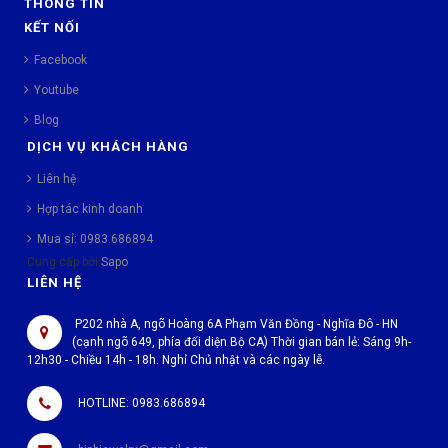
THÔNG TIN
KẾT NỐI
Facebook
Youtube
Blog
DỊCH VỤ KHÁCH HÀNG
Liên hệ
Hợp tác kinh doanh
Mua sỉ: 0983.686894
Cung cấp bởi
Sapo
LIÊN HỆ
P202 nhà A, ngõ Hoàng 6A Phạm Văn Đồng - Nghĩa Đô - HN
(cạnh ngõ 649, phía đối diện Bộ CA) Thời gian bán lẻ: Sáng 9h-
12h30 - Chiều 14h - 18h. Nghỉ Chủ nhật và các ngày lễ.
HOTLINE: 0983.686894