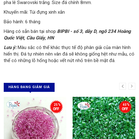
pha lê Swarovski trắng. Size đá chính 8mm.
Khuyến mãi: Túi đựng xinh xắn
Bảo hành: 6 tháng
Hàng có sẵn bán tại shop
BIPBI - số 3, dãy D, ngõ 234 Hoàng
Quốc Việt, Cầu Giấy, HN
Lưu ý:
Màu sắc có thể khác thực tế độ phân giải của màn hình
hiển thị. Đá tự nhiên nên vân đá sẽ không giống hệt như mẫu, có
thể có những lỗ hổng hoặc vết nứt nhỏ trên bề mặt đá.
HÀNG ĐANG GIẢM GIÁ
25%
40%